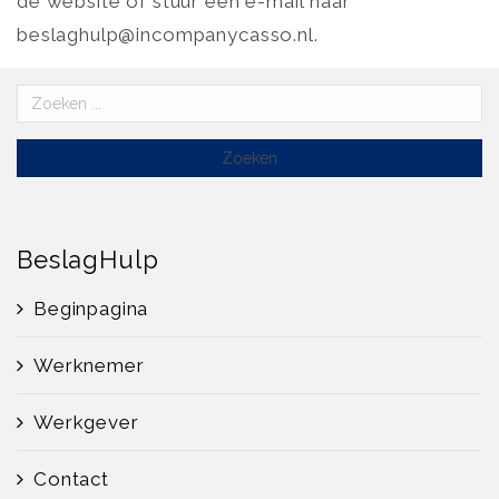
de website of stuur een e-mail naar
beslaghulp@incompanycasso.nl.
BeslagHulp
Beginpagina
Werknemer
Werkgever
Contact